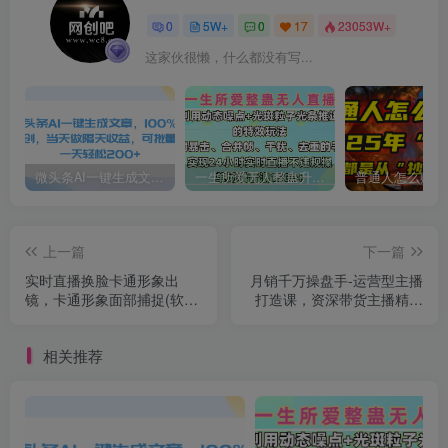
0
5W+
0
17
23053W+
这家伙很懒，什么都没有写...
微头条AI一键生成文章，100%过原创，当天做隔天收益，可批量，一天轻松200+
一生所爱无人整蛊升级版9.0，利用动态噪点+光斑粒子光条推进的特效玩法，内附暴击、合并帧、干扰、去重的手法，实现24小时实时直播不违规操，单场日入1500+，小白也能无脑驾驭
上一篇
下一篇
实时直播换脸卡通形象出
月销千万操盘手-运营型主播
镜，卡通形象面部捕捉(软件
打造课，资深带货主播精细
＋教程)
化讲解（20节课）
相关推荐