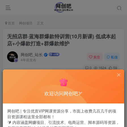
首页
网创项目
正文
无招店群·蓝海群爆款特训营(10月新课) 低成本起
店+小爆款打造+群爆款维护
网创吧_站长
关注
私信
4年前发布
0
1624
59
欢迎访问网创吧🏹
网创吧 | 专注优质VIP网课资源分享，市面上收费几百几千的项
目资源课程这里全部都有！
🔰 内容涵盖网赚项目、引流技术、电商运营、脚本源码等资源，