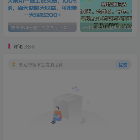
微头条AI一键生成文章，100%过原创，当天做隔天收益，可批量，一天轻松200+
一生所爱无人整蛊升级版9.0，利用动态噪点+光斑粒子光条推进的特效玩法，内附暴击、合并帧、干扰、去重的手法，实
评论
抢沙发
欢迎您留下宝贵的见解！
提交