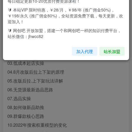
每日稳定更新10-20优质付费资源课程！
🔰 本站VIP 限时特惠，￥28/月，￥98/年 (推广佣金50%)，
课程分为三个阶段：低成本起店、店铺小爆款打造、群爆款
￥198/永久 (推广佣金80%)，全站资源免费下载，每天更新，欢
维护 更注重精细化选品-运营
迎加入！
🔰 网创吧 开放加盟，搭建一个和网创吧一样的知识付费平台，
课程内容
站长微信：jhwcc82
01.9月最新起店思路解析
加入代理
站长加盟
02.低成本起店原理
03.低成本起店实操
04.8月改版后拉上下架的原理
05.改版后拉.上下架玩法详解
06.无货源最新选品思路
07.选品实操
08.如何做新品助推
09.群爆款核心思路
10.2022年搜索权重模型的变化