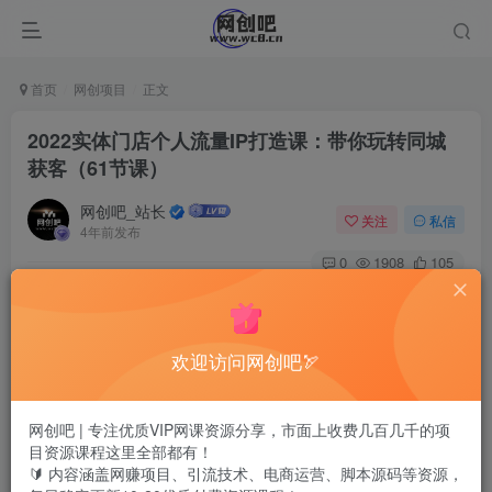
首页
网创项目
正文
2022实体门店个人流量IP打造课：带你玩转同城
获客（61节课）
网创吧_站长
关注
私信
4年前发布
0
1908
105
欢迎访问网创吧🏹
网创吧 | 专注优质VIP网课资源分享，市面上收费几百几千的项
目资源课程这里全部都有！
🔰 内容涵盖网赚项目、引流技术、电商运营、脚本源码等资源，