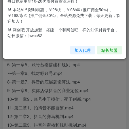
每日稳定更新10-20优质付费资源课程！
🔰 本站VIP 限时特惠，￥28/月，￥98/年 (推广佣金50%)，
课程目录
￥198/永久 (推广佣金80%)，全站资源免费下载，每天更新，欢
1–实体店流量打造课程介绍.mp4
迎加入！
2–第一章1，个人经历.mp4
🔰 网创吧 开放加盟，搭建一个和网创吧一样的知识付费平台，
站长微信：jhwcc82
3–第一章2抖音的红利期.mp4
4–第一章3，抖音的一百条定律.mp4
加入代理
站长加盟
5–第一章4、个人IP和品牌IP不同的变现路径.mp4
6–第一章5、账号基础搭建和规则.mp4
7–第一章6、找对标账号.mp4
8–第一章7、抖音的底层逻辑算法.mp4
9–第一章8、实体店做抖音的商业定位.mp4
10–第一章9，账号生于模仿，死于创新.mp4
11–第二章1、拍抖音不能自酶.mp4
12–第二章2、抖音的赛马机制.mp4
13–第二章3、抖音的审核和规则机制.mp4