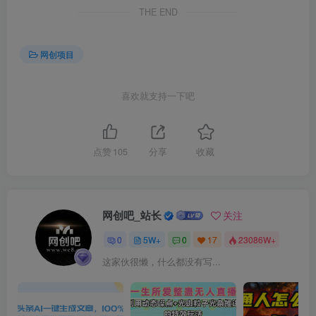
THE END
网创项目
喜欢就支持一下吧
点赞
105
分享
收藏
网创吧_站长
关注
0
5W+
0
17
23086W+
这家伙很懒，什么都没有写...