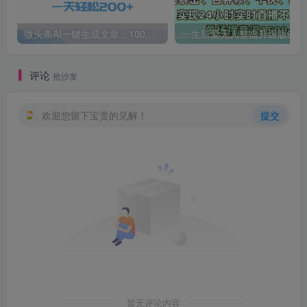
微头条AI一键生成文章，100%过原创，当天做隔天收益，可批量，一天轻松200+
一生所爱无人整蛊升级版9.0，利用动态噪点+光斑粒子光条推进的特效玩法，内附暴击、合并帧、干扰、去重的手法，实
评论
抢沙发
欢迎您留下宝贵的见解！
提交
暂无评论内容