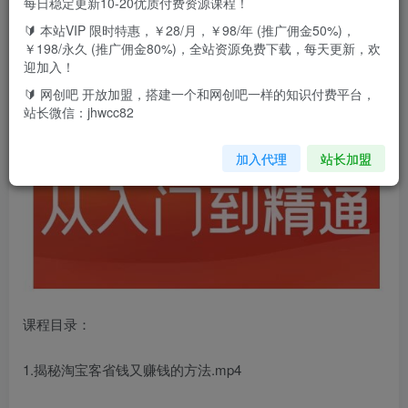
解，减少信息差，为资源和项目合作打下基础。
每日稳定更新10-20优质付费资源课程！
🔰 本站VIP 限时特惠，￥28/月，￥98/年 (推广佣金50%)，
￥198/永久 (推广佣金80%)，全站资源免费下载，每天更新，欢
迎加入！
🔰 网创吧 开放加盟，搭建一个和网创吧一样的知识付费平台，
站长微信：jhwcc82
加入代理
站长加盟
课程目录：
1.揭秘淘宝客省钱又赚钱的方法.mp4