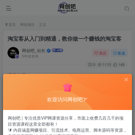
首页
网创项目
正文
淘宝客从入门到精通，教你做一个赚钱的淘宝客
网创吧_站长
关注
私信
5年前发布
0
1110
149
课程介绍：
淘宝客课程已经开设四年多了。一路走来，淘宝客的操作方
欢迎访问网创吧🏹
法在不断升级，课程的学习方法也在不断升级。强调实战，
重视执行，关注细节，只要去认真操作就能得到结果，通过
对这些资源的整合和利用，可以最大化的帮助会员获取收
网创吧 | 专注优质VIP网课资源分享，市面上收费几百几千的项
目资源课程这里全部都有！
益，而且这块也将是联盟发展的重点。增加见识，增进了
🔰 内容涵盖网赚项目、引流技术、电商运营、脚本源码等资源，