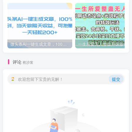
微头条AI一键生成文章，100%过原创，当天做隔天收益，可批量，一天轻松200+
一生所爱无人整蛊升级版9.0，利用动态噪点+光斑粒子光条推进的特效玩法，内附暴击、合并帧、干扰、去重的手法，实
评论
抢沙发
欢迎您留下宝贵的见解！
提交