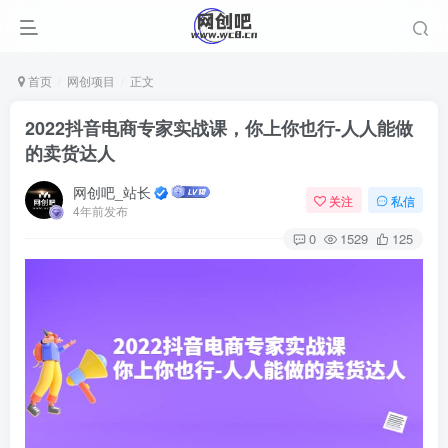
首页
网创项目
正文
2022抖音电商专家实战课，你上你也行-人人能做
的卖货达人
网创吧_站长
关注
私信
4年前发布
0
1529
125