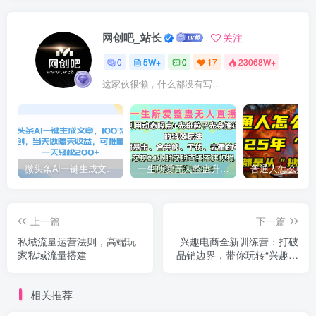
网创吧_站长
关注
0
5W+
0
17
23068W+
这家伙很懒，什么都没有写...
微头条AI一键生成文章，100%过原创，当天做隔天收益，可批量，一天轻松200+
一生所爱无人整蛊升级版9.0，利用动态噪点+光斑粒子光条推进的特效玩法，内附暴击、合并帧、干扰、去重的手法，实现24小时实时直播不违规操，单场日入1500+，小白也能无脑驾驭
上一篇
下一篇
私域流量运营法则，高端玩
兴趣电商全新训练营：打破
家私域流量搭建
品销边界，带你玩转“兴趣电
商“实现业务增长
相关推荐