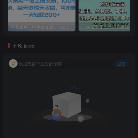
微头条AI一键生成文章，100%过原创，当天做隔天收益，可批量，一天轻松200+
一生所爱无人整蛊升级版9.0，利用动态噪点+光斑粒子光条推进的特效玩法，内附暴击、合并帧、干扰、去重的手法，实
评论
抢沙发
欢迎您留下宝贵的见解！
提交