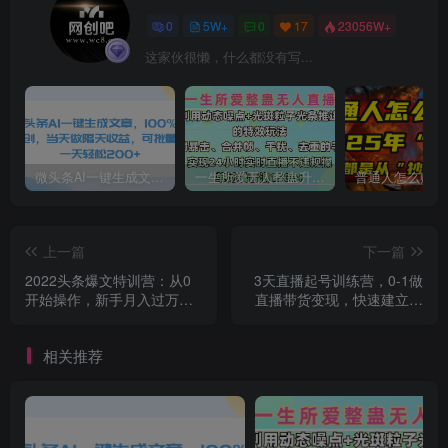
0
5W+
0
17
23056W+
这家伙很懒，什么都没有写...
微头条AI一键生成文章，100%过原创，当天做隔天收益，可批量，一天轻松200+
一生所爱无人整蛊升级版9.0，利用动态噪点+光斑粒子光条推进的特效玩法，内附暴击、合并帧、干扰、去重的手法，实现24小时实时直播不违规操，单场日入1500+，小白也能无脑驾驭
上一篇
下一篇
2022头条爆文特训营：从0
3天直播起号训练营，0-1做
开始操作，新手月入过万
直播带货变现，快速建立流
（16节课时）
量感知
相关推荐