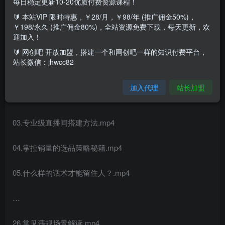
每日稳定更新10-20优质付费资源课程！
🔰 本站VIP 限时特惠，￥28/月，￥98/年 (推广佣金50%)，
课程目录：
￥198/永久 (推广佣金80%)，全站资源免费下载，每天更新，欢
迎加入！
一、七天零基础带货教学
🔰 网创吧 开放加盟，搭建一个和网创吧一样的知识付费平台，
站长微信：jhwcc82
01.了解抖音，把控全局.mp4
加入代理
站长加盟
02.千万级账号是怎么规划的？.mp4
03.专业级直播间搭建方法.mp4
04.掌控销量的选品策略秘籍.mp4
05.什么样的话术才能留住人？.mp4
…
26.常见违规场景解读.mp4