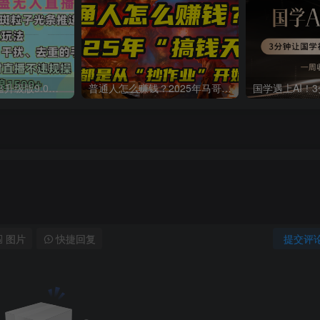
一生所爱无人整蛊升级版9.0，利用动态噪点+光斑粒子光条推进的特效玩法，内附暴击、合并帧、干扰、去重的手法，实现24小时实时直播不违规操，单场日入1500+，小白也能无脑驾驭
普通人怎么赚钱？2025年马哥揭秘“搞钱天条”：高手都是从“抄作业”开始的！(3步法)
图片
快捷回复
提交评