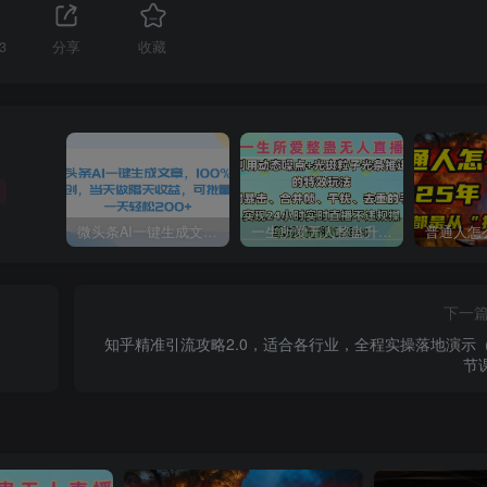
3
分享
收藏
微头条AI一键生成文章，100%过原创，当天做隔天收益，可批量，一天轻松200+
一生所爱无人整蛊升级版9.0，利用动态噪点+光斑粒子光条推进的特效玩法，内附暴击、合并帧、干扰、去重的手法，实现24小时实时直播不违规操，单场日入1500+，小白也能无脑驾驭
下一
知乎精准引流攻略2.0，适合各行业，全程实操落地演示（
节