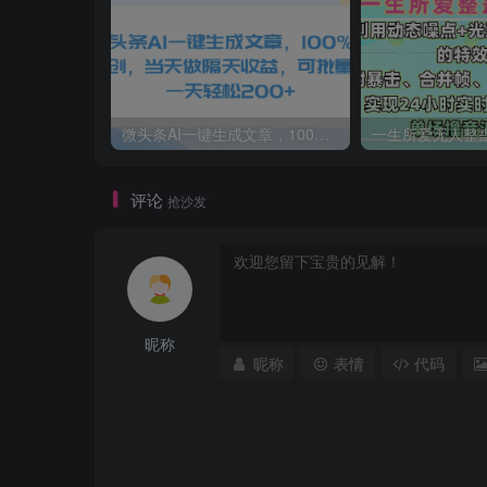
微头条AI一键生成文章，100%过原创，当天做隔天收益，可批量，一天轻松200+
评论
抢沙发
昵称
昵称
表情
代码