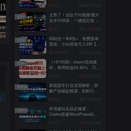
3W稳定被动收入【揭秘】
昨天
9839人已阅读
太香了！这款千问视频/图片
TOP7
去水印神器，一键搞定烦人
水印，本地完全免费，浏览
昨天
9801人已阅读
器拓展插件
国学遇上AI！3分钟让国学视频破10万播放
粗暴有效！电商评论区引流，无店铺 + 精准 + 长期，懒人必备
AI副业一单8张+，免费接单
TOP8
渠道，小白照做月入2W【揭
秘】
17小时前
9764人已阅读
（19735期）steam游戏搬
TOP9
砖，每周收益20-80%，只需
操作1-2个小时，月入稳稳过
昨天
9753人已阅读
万，零风险长期做
新能源车行业深度解析：拆
TOP10
解产业崛起根源，剖析行业
内卷与海外贸易争端现状
论
昨天
9667人已阅读
跨境建站实战必修课：
TOP11
Codex搭建WordPress站
点，关键词外链打造谷歌流
昨天
9546人已阅读
量阵地