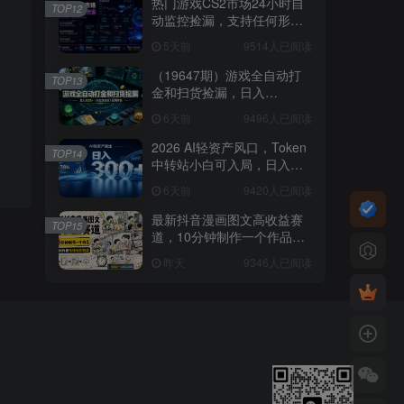
热门游戏CS2市场24小时自
TOP12
动监控捡漏，支持任何形式
对数据进行验证，简单易上
5天前
9514人已阅读
手，日入300+【揭秘】
（19647期）游戏全自动打
TOP13
金和扫货捡漏，日入
1000+，当天见收益，长期
6天前
9496人已阅读
可做！
2026 AI轻资产风口，Token
TOP14
中转站小白可入局，日入
300+
6天前
9420人已阅读
最新抖音漫画图文高收益赛
TOP15
道，10分钟制作一个作品，
稳拿创作者伙伴计划收益
昨天
9346人已阅读