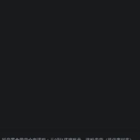
抖音零食带货全套课程：从0到1搭建账号，涨粉卖货（提供素材库）