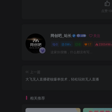
点赞
13
网创吧_站长
关注
0
5W+
0
17
23054W+
这家伙很懒，什么都没有写...
上一篇
大飞无人直播硬核爆单技术，轻松玩转无人直播
相关推荐