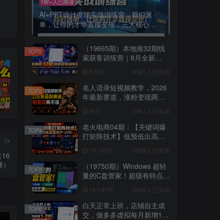
1W+人已阅读
AI+PPT设计变现实战训练营，我们派
单，让你的才华直接变现，三大核心...
（19665期）本地推32期线
TOP2
索获客训练营｜8月全新
2026投放教程，来客开户冷
5天前
9981人已阅读
启动搜索广告素材优化全链
路实操教学
名人语录短视频教学，2026
TOP3
年最新赛道，涨粉变现两不
普通人怎么赚钱？2025年马哥揭秘“搞钱天条”：高手都是从“抄作业”开始的！(3步法)
国学遇上AI！3分钟让国学视频破10万播放
粗暴有效！电商评论区引流，无店铺 + 精准 + 长期，懒人必备
误
昨天
9961人已阅读
老火电商04期：【关键词爆
TOP4
打矩阵技术】低预低出高投
篇
产（20节）
19小时前
9884人已阅读
16
课）
（19750期）Windows 超轻
TOP5
量的C盘管家！超级有特点，
支持磁盘分析及清理提醒，
16小时前
9882人已阅读
2M大小体积，完全免费 C盘
管家
白天正常上班，店铺自主成
TOP6
交，做多多虚拟每月新增1-