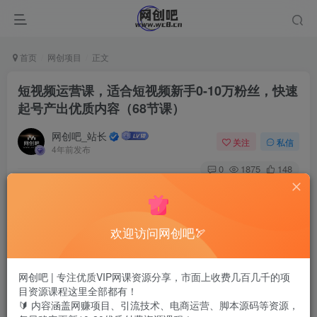
首页
网创项目
正文
短视频运营课，适合短视频新手0-10万粉丝，快速
起号产出优质内容（68节课）
网创吧_站长
关注
私信
4年前发布
0
1875
148
欢迎访问网创吧🏹
网创吧 | 专注优质VIP网课资源分享，市面上收费几百几千的项
目资源课程这里全部都有！
🔰 内容涵盖网赚项目、引流技术、电商运营、脚本源码等资源，