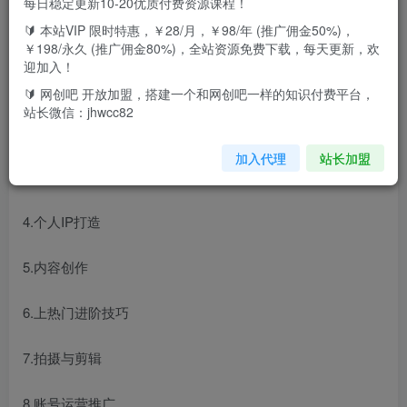
每日稳定更新10-20优质付费资源课程！
🔰 本站VIP 限时特惠，￥28/月，￥98/年 (推广佣金50%)，
课程核心板块
￥198/永久 (推广佣金80%)，全站资源免费下载，每天更新，欢
迎加入！
1.了解短视频行业
🔰 网创吧 开放加盟，搭建一个和网创吧一样的知识付费平台，
站长微信：jhwcc82
2.认知短视频平台
加入代理
站长加盟
3.账号商业定位
4.个人IP打造
5.内容创作
6.上热门进阶技巧
7.拍摄与剪辑
8.账号运营推广