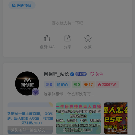
网创项目
喜欢就支持一下吧
点赞
148
分享
收藏
网创吧_站长
关注
0
5W+
0
17
23067W+
这家伙很懒，什么都没有写...
微头条AI一键生成文章，100%过原创，当天做隔天收益，可批量，一天轻松200+
一生所爱无人整蛊升级版9.0，利用动态噪点+光斑粒子光条推进的特效玩法，内附暴击、合并帧、干扰、去重的手法，实现24小时实时直播不违规操，单场日入1500+，小白也能无脑驾驭