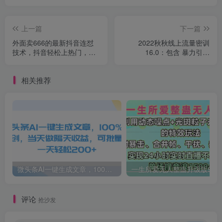
上一篇
下一篇
外面卖666的最新抖音连怼
2022秋秋线上流量密训
技术，抖音轻松上热门，别
16.0：包含 暴力引流
再被割了
10W+中小卖家流量破局技巧
等等！
相关推荐
微头条AI一键生成文章，100%过原创，当天做隔天收益，可批量，一天轻松200+
一生所爱无人整蛊升级版9.0，利用动态噪点+光斑粒子光条推进的特效玩法，内附暴击、合并帧、干扰、去重的手法，实
评论
抢沙发