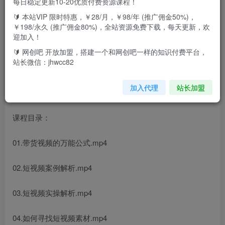
每日稳定更新10-20优质付费资源课程！
🔰 本站VIP 限时特惠，￥28/月，￥98/年 (推广佣金50%)，
课程介绍：
￥198/永久 (推广佣金80%)，全站资源免费下载，每天更新，欢
迎加入！
短视频运营赚钱新思路，手把手教你做短视频：找准定位、
🔰 网创吧 开放加盟，搭建一个和网创吧一样的知识付费平台，
如何引流、推广渠道、门店打造、制作技巧、爆款打造、视
站长微信：jhwcc82
频运营、粉丝变现等。选择大于努力，抓住机会，不让自己
加入代理
站长加盟
后悔，让短视频成为你赚钱的利器。
课程目录：
01.带货视频的万能公式.mp4
02.短视频案例解析.mp4
03.短视频实操解析.mp4
04.如何寻找短视频素材.mp4