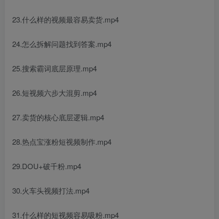
23.什么样的视频最容易卖货.mp4
24.怎么拆解问题找到答案.mp4
25.搜索霸词底层原理.mp4
26.短视频六步大混剪.mp4
27.卖货的核心底层逻辑.mp4
28.热点宝涨粉短视频制作.mp4
29.DOU+破千粉.mp4
30.火车头视频打法.mp4
31.什么样的短视频容易吸粉.mp4