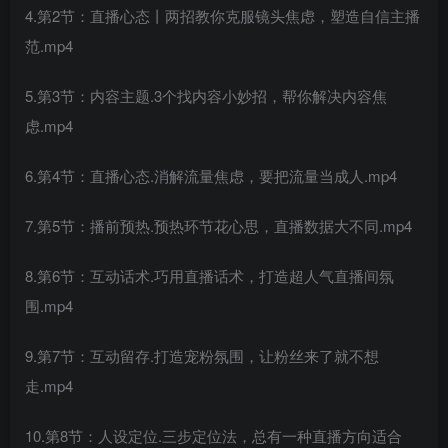
4.第2节：直播心态丨两招教你克服镜头焦虑，塑造自信主播
范.mp4
5.第3节：内容主题.3个找内容小妙招，帮你解决内容焦
虑.mp4
6.第4节：直播心态.消解流量焦虑，要把流量当成人.mp4
7.第5节：播前预热.预热环节花心思，直播数据大不同.mp4
8.第6节：互动话术.巧用直播话术，打造超人气直播间氛
围.mp4
9.第7节：互动留存.打造宠粉氛围，让粉丝来了就不想
走.mp4
10.第8节：人设定位.三步定位法，总有一种直播方向适合