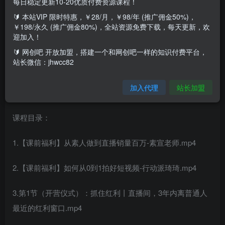
每日稳定更新10-20优质付费资源课程！
🔰 本站VIP 限时特惠，￥28/月，￥98/年 (推广佣金50%)，
直播是2022年离普通人最大的红利，每个人都想要抓住时代
￥198/永久 (推广佣金80%)，全站资源免费下载，每天更新，欢
机遇，打造和提升自己影响力，个人品牌，实现直播变现！
迎加入！
🔰 网创吧 开放加盟，搭建一个和网创吧一样的知识付费平台，
视频号直播红利的浪潮，你不来别人也会来。就算你现在不
站长微信：jhwcc82
需要，之后也一定会需要。一起跟着行动派学习最专业的直
加入代理
站长加盟
播套路，实现人生的逆袭！
课程目录：
1.【课前福利】从素人做到直播销量百万-素宣老师.mp4
2.【课前福利】如何从0到1拍好短视频-行动派琦琦.mp4
3.第1节（开营仪式）：抓住红利丨直播间，3年内离普通人
最近的红利窗口.mp4