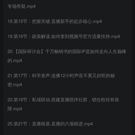
专场答疑.mp4
18.第15节：把握关键.直播新手的起步核心.mp4
19.第16节：政策解读.如何拿到视频号官方流量扶持.mp4
20.【国际研讨会】千万畅销书的国际IP是如何走向人生巅峰
的.mp4
21.第17节：科学发声.连播12小时声音不累又好听的秘
密.mp4
22.第18节：私域联动.搭建直播陪伴社群，锁住粉丝有保
障.mp4
25.第21节：直播根基.直播的六项精进.mp4