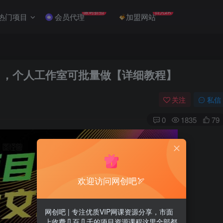
限时折扣
日入2K
热门项目
会员代理
加盟网站
项目，个人工作室可批量做【详细教程】
关注
私信
0
1835
79
欢迎访问网创吧🏹
网创吧 | 专注优质VIP网课资源分享，市面
上收费几百几千的项目资源课程这里全部都