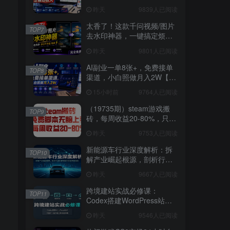
3W稳定被动收入【揭秘】
昨天
9839人已阅读
太香了！这款千问视频/图片
TOP7
去水印神器，一键搞定烦人
水印，本地完全免费，浏览
昨天
9801人已阅读
器拓展插件
AI副业一单8张+，免费接单
TOP8
渠道，小白照做月入2W【揭
秘】
15小时前
9764人已阅读
（19735期）steam游戏搬
TOP9
砖，每周收益20-80%，只需
操作1-2个小时，月入稳稳过
昨天
9753人已阅读
万，零风险长期做
新能源车行业深度解析：拆
TOP10
解产业崛起根源，剖析行业
内卷与海外贸易争端现状
昨天
9667人已阅读
跨境建站实战必修课：
TOP11
Codex搭建WordPress站
点，关键词外链打造谷歌流
昨天
9546人已阅读
量阵地