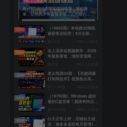
1W+人已阅读
AI+PPT设计变现实战训练营，我们派
单，让你的才华直接变现，三大核心...
（19665期）本地推32期线
TOP2
索获客训练营｜8月全新
2026投放教程，来客开户冷
5天前
9981人已阅读
启动搜索广告素材优化全链
路实操教学
名人语录短视频教学，2026
TOP3
年最新赛道，涨粉变现两不
误
昨天
9961人已阅读
老火电商04期：【关键词爆
TOP4
打矩阵技术】低预低出高投
产（20节）
17小时前
9884人已阅读
（19750期）Windows 超轻
TOP5
量的C盘管家！超级有特点，
支持磁盘分析及清理提醒，
14小时前
9882人已阅读
2M大小体积，完全免费 C盘
管家
白天正常上班，店铺自主成
TOP6
交，做多多虚拟每月新增1-