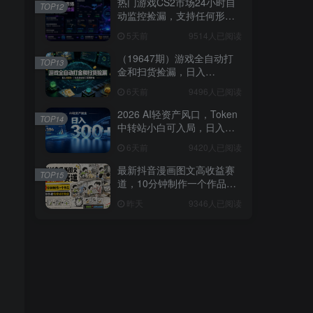
热门游戏CS2市场24小时自
TOP12
动监控捡漏，支持任何形式
对数据进行验证，简单易上
5天前
9514人已阅读
手，日入300+【揭秘】
（19647期）游戏全自动打
TOP13
金和扫货捡漏，日入
1000+，当天见收益，长期
6天前
9496人已阅读
可做！
2026 AI轻资产风口，Token
TOP14
中转站小白可入局，日入
300+
6天前
9420人已阅读
最新抖音漫画图文高收益赛
TOP15
道，10分钟制作一个作品，
稳拿创作者伙伴计划收益
昨天
9346人已阅读