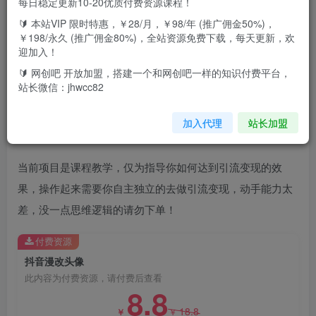
每日稳定更新10-20优质付费资源课程！
🔰 本站VIP 限时特惠，￥28/月，￥98/年 (推广佣金50%)，
通过帮他们做漫改头像图，一单几块钱累计用户！通过实操
￥198/永久 (推广佣金80%)，全站资源免费下载，每天更新，欢
迎加入！
日引流500+，做互联网有了人脉就等于什么等有了！既能即
🔰 网创吧 开放加盟，搭建一个和网创吧一样的知识付费平台，
可变现又能引流到人！目前最新思路！做的人还不多，现在
站长微信：jhwcc82
市场空白！做第一批吃肉的人
加入代理
站长加盟
注意事项：
当前项目是课程教学，仅为指导你如何达到引流变现的效
果，操作起来需要你自主独立的去做引流变现，动手能力太
差，没一点思维逻辑的请勿下单！
付费资源
抖音漫改头像
此内容为付费资源，请付费后查看
8.8
18.8
￥
￥