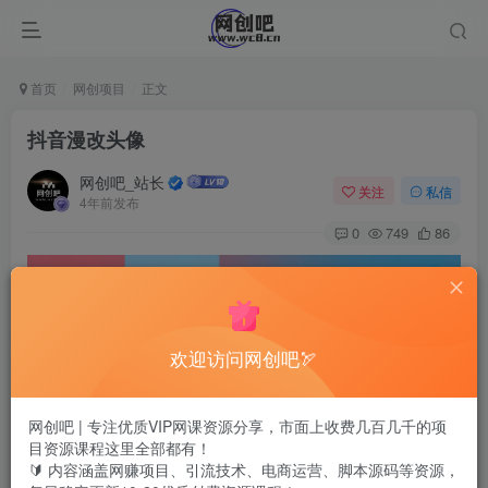
首页
网创项目
正文
抖音漫改头像
网创吧_站长
关注
私信
4年前发布
0
749
86
欢迎访问网创吧🏹
网创吧 | 专注优质VIP网课资源分享，市面上收费几百几千的项
目资源课程这里全部都有！
🔰 内容涵盖网赚项目、引流技术、电商运营、脚本源码等资源，