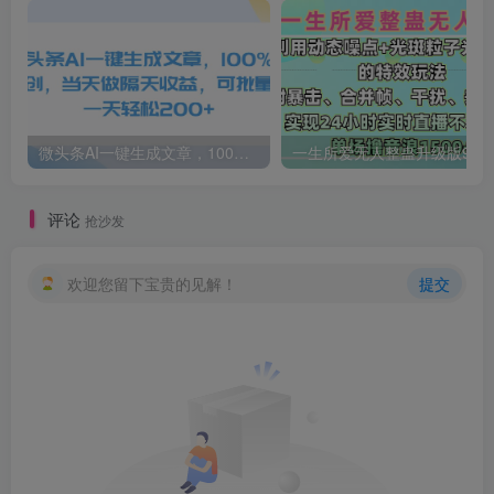
微头条AI一键生成文章，100%过原创，当天做隔天收益，可批量，一天轻松200+
一生所爱无人整蛊升级版9.0，利用动态噪点+光斑粒子光条推进的特效玩法，内附暴击、合并帧、干扰、去重的手法，实
评论
抢沙发
欢迎您留下宝贵的见解！
提交