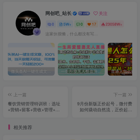
网创吧_站长
关注
0
5W+
0
17
23058W+
这家伙很懒，什么都没有写...
微头条AI一键生成文章，100%过原创，当天做隔天收益，可批量，一天轻松200+
一生所爱无人整蛊升级版9.0，利用动态噪点+光斑粒子光条推进的特效玩法，内附暴击、合并帧、干扰、去重的手法，实现24小时实时直播不违规操，单场日入1500+，小白也能无脑驾驭
上一篇
下一篇
餐饮营销管理特训班：选址
9月份新版正价起号，微付费
+营销+留客+营收+管理+发
如何撬动自然流，正价起号
展
如何撕开自然流
相关推荐