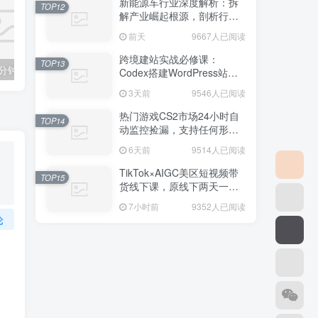
新能源车行业深度解析：拆
TOP12
解产业崛起根源，剖析行业
内卷与海外贸易争端现状
前天
9667人已阅读
跨境建站实战必修课：
TOP13
国学遇上AI！3分钟让国学视频破10万播放
粗暴有效！电商评论区引流，无店铺 + 精准 + 长期，懒人必备
Codex搭建WordPress站
点，关键词外链打造谷歌流
3天前
9546人已阅读
量阵地
热门游戏CS2市场24小时自
TOP14
动监控捡漏，支持任何形式
对数据进行验证，简单易上
6天前
9514人已阅读
手，日入300+【揭秘】
TikTok×AIGC美区短视频带
TOP15
货线下课，原线下两天一夜
实战课程，原价1.5W，完整
7小时前
9352人已阅读
收录12小时高清授课视频
论