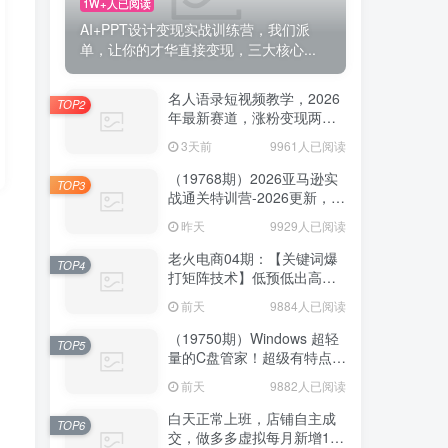
1W+人已阅读
AI+PPT设计变现实战训练营，我们派
单，让你的才华直接变现，三大核心...
名人语录短视频教学，2026
TOP2
年最新赛道，涨粉变现两不
误
3天前
9961人已阅读
（19768期）2026亚马逊实
TOP3
战通关特训营-2026更新，多
维选品+渐进式打法+AI应
昨天
9929人已阅读
用，从0到1打造盈利店铺
老火电商04期：【关键词爆
TOP4
打矩阵技术】低预低出高投
产（20节）
前天
9884人已阅读
（19750期）Windows 超轻
TOP5
量的C盘管家！超级有特点，
支持磁盘分析及清理提醒，
前天
9882人已阅读
2M大小体积，完全免费 C盘
管家
白天正常上班，店铺自主成
TOP6
交，做多多虚拟每月新增1-