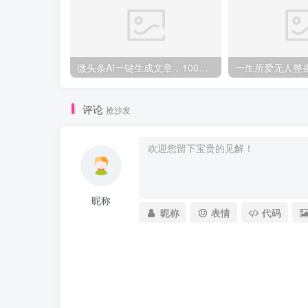
微头条AI一键生成文章，100%过原创，当天做隔天收益，可批量，一天轻松200+
评论
抢沙发
昵称
昵称
表情
代码