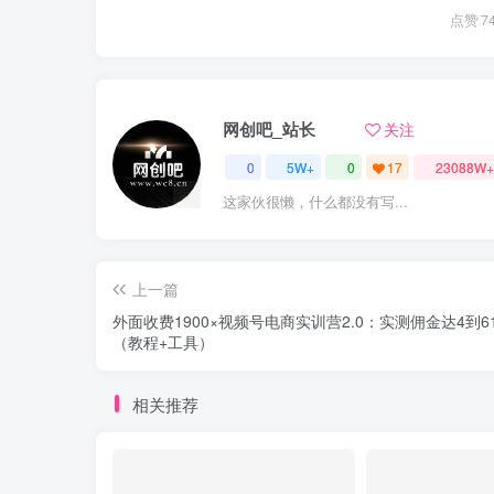
点赞
7
网创吧_站长
关注
0
5W+
0
17
23088W+
这家伙很懒，什么都没有写...
上一篇
外面收费1900×视频号电商实训营2.0：实测佣金达4到6
（教程+工具）
相关推荐