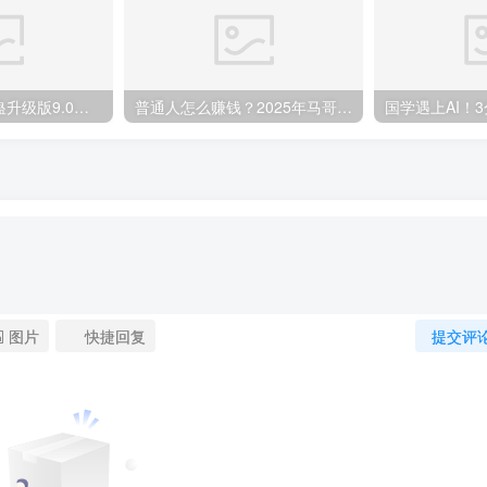
一生所爱无人整蛊升级版9.0，利用动态噪点+光斑粒子光条推进的特效玩法，内附暴击、合并帧、干扰、去重的手法，实现24小时实时直播不违规操，单场日入1500+，小白也能无脑驾驭
普通人怎么赚钱？2025年马哥揭秘“搞钱天条”：高手都是从“抄作业”开始的！(3步法)
图片
快捷回复
提交评