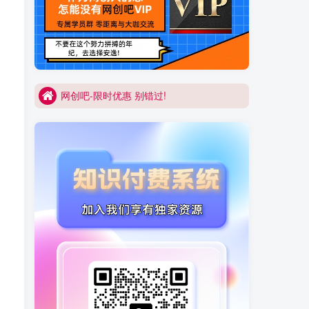
网创吧-限时优惠 别错过!
买VIP会