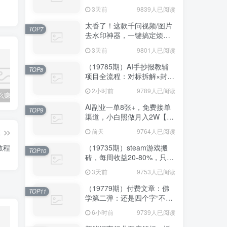
3W稳定被动收入【揭秘】
3天前
9839人已阅读
太香了！这款千问视频/图片
TOP7
去水印神器，一键搞定烦人
水印，本地完全免费，浏览
3天前
9801人已阅读
器拓展插件
（19785期）AI手抄报教辅
TOP8
项目全流程：对标拆解×封面
制作×AI原创内容×多平台发
2小时前
9789人已阅读
布×私域引流×网盘变现
普通人怎么赚钱？2025年马哥揭秘“搞钱天条”：高手都是从“抄作业”开始的！(3步法)
国学遇上AI！3分钟让国学视频破10万播放
粗暴有效！电商评论区引流，无店铺 + 精准 + 长期，懒人必备
AI副业一单8张+，免费接单
TOP9
渠道，小白照做月入2W【揭
秘】
前天
9764人已阅读
篇
教程
（19735期）steam游戏搬
TOP10
砖，每周收益20-80%，只需
操作1-2个小时，月入稳稳过
3天前
9753人已阅读
万，零风险长期做
（19779期）付费文章：佛
TOP11
学第二弹：还是四个字“不常
不断”依托八不偈解读无我因
6小时前
9739人已阅读
果连续之理