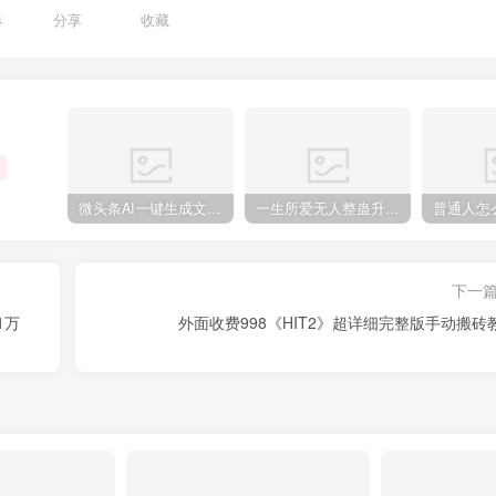
4
分享
收藏
微头条AI一键生成文章，100%过原创，当天做隔天收益，可批量，一天轻松200+
一生所爱无人整蛊升级版9.0，利用动态噪点+光斑粒子光条推进的特效玩法，内附暴击、合并帧、干扰、去重的手法，实现24小时实时直播不违规操，单场日入1500+，小白也能无脑驾驭
下一
1万
外面收费998《HIT2》超详细完整版手动搬砖