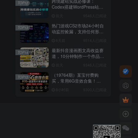
跨境建站实战必修课：
TOP12
Codex搭建WordPress站
点，关键词外链打造谷歌流
前天
9546人已阅读
量阵地
热门游戏CS2市场24小时自
TOP13
动监控捡漏，支持任何形式
对数据进行验证，简单易上
6天前
9514人已阅读
手，日入300+【揭秘】
最新抖音漫画图文高收益赛
TOP14
道，10分钟制作一个作品，
稳拿创作者伙伴计划收益
前天
9346人已阅读
（19764期）某宝付费购
TOP15
买，常用6G音效合集！
970+首宣传片背景音乐，无
8小时前
9300人已阅读
版权可商用大气素材，分类
清晰，高质量内容