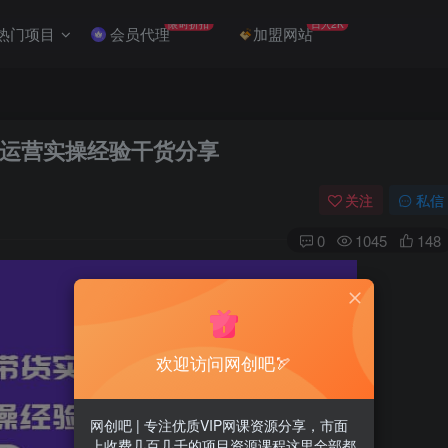
限时折扣
日入2K
热门项目
会员代理
加盟网站
运营实操经验干货分享
关注
私信
0
1045
148
欢迎访问网创吧🏹
网创吧 | 专注优质VIP网课资源分享，市面
上收费几百几千的项目资源课程这里全部都