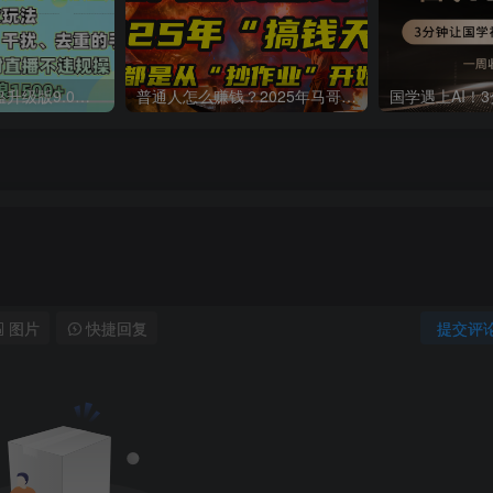
一生所爱无人整蛊升级版9.0，利用动态噪点+光斑粒子光条推进的特效玩法，内附暴击、合并帧、干扰、去重的手法，实现24小时实时直播不违规操，单场日入1500+，小白也能无脑驾驭
普通人怎么赚钱？2025年马哥揭秘“搞钱天条”：高手都是从“抄作业”开始的！(3步法)
图片
快捷回复
提交评