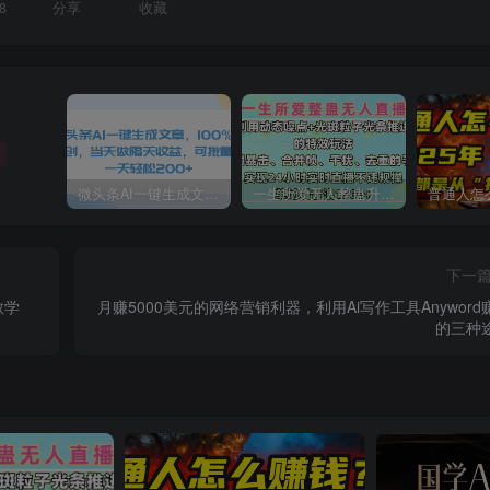
8
分享
收藏
微头条AI一键生成文章，100%过原创，当天做隔天收益，可批量，一天轻松200+
一生所爱无人整蛊升级版9.0，利用动态噪点+光斑粒子光条推进的特效玩法，内附暴击、合并帧、干扰、去重的手法，实现24小时实时直播不违规操，单场日入1500+，小白也能无脑驾驭
下一
教学
月赚5000美元的网络营销利器，利用Ai写作工具Anyword
的三种