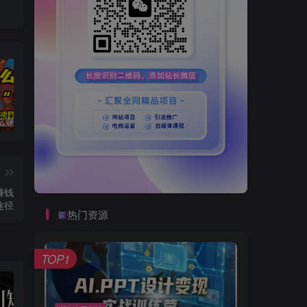
普通人怎么赚钱？2025年马哥揭秘“搞钱天条”：高手都是从“抄作业”开始的！(3步法)
国学遇上AI！3分钟让国学视频破10万播放
粗暴有效！电商评论区引流，无店铺 + 精准 + 长期，懒人必备
篇
赚钱
途径
热门资源
TOP1