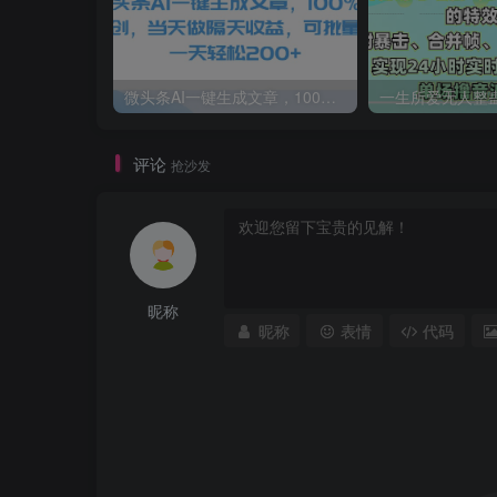
微头条AI一键生成文章，100%过原创，当天做隔天收益，可批量，一天轻松200+
评论
抢沙发
昵称
昵称
表情
代码