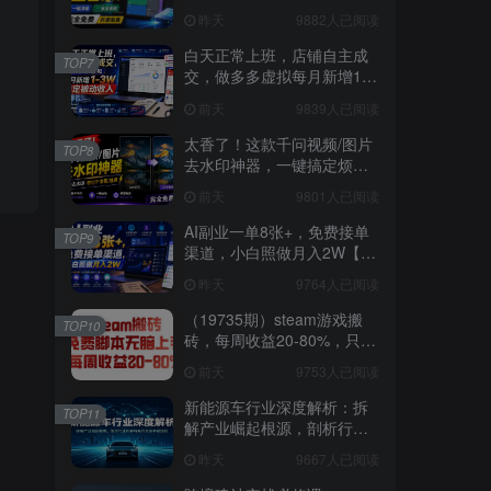
支持磁盘分析及清理提醒，
昨天
9882人已阅读
2M大小体积，完全免费 C盘
管家
白天正常上班，店铺自主成
TOP7
交，做多多虚拟每月新增1-
3W稳定被动收入【揭秘】
前天
9839人已阅读
太香了！这款千问视频/图片
TOP8
去水印神器，一键搞定烦人
水印，本地完全免费，浏览
前天
9801人已阅读
器拓展插件
AI副业一单8张+，免费接单
TOP9
渠道，小白照做月入2W【揭
秘】
昨天
9764人已阅读
（19735期）steam游戏搬
TOP10
砖，每周收益20-80%，只需
操作1-2个小时，月入稳稳过
前天
9753人已阅读
万，零风险长期做
新能源车行业深度解析：拆
TOP11
解产业崛起根源，剖析行业
内卷与海外贸易争端现状
昨天
9667人已阅读