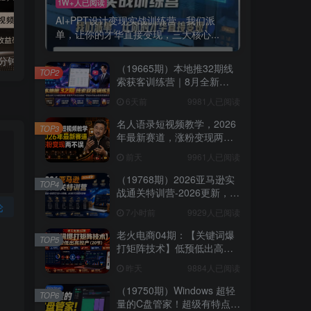
1W+人已阅读
AI+PPT设计变现实战训练营，我们派
单，让你的才华直接变现，三大核心...
国学遇上AI！3分钟让国学视频破10万播放
粗暴有效！电商评论区引流，无店铺 + 精准 + 长期，懒人必备
（19665期）本地推32期线
TOP2
索获客训练营｜8月全新
2026投放教程，来客开户冷
6天前
9981人已阅读
启动搜索广告素材优化全链
路实操教学
名人语录短视频教学，2026
TOP3
年最新赛道，涨粉变现两不
误
前天
9961人已阅读
（19768期）2026亚马逊实
TOP4
战通关特训营-2026更新，多
维选品+渐进式打法+AI应
论
7小时前
9929人已阅读
用，从0到1打造盈利店铺
老火电商04期：【关键词爆
TOP5
打矩阵技术】低预低出高投
产（20节）
昨天
9884人已阅读
（19750期）Windows 超轻
TOP6
量的C盘管家！超级有特点，