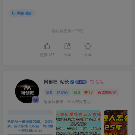
网创项目
喜欢就支持一下吧
点赞
187
分享
收藏
网创吧_站长
关注
0
5W+
0
17
23086W+
这家伙很懒，什么都没有写...