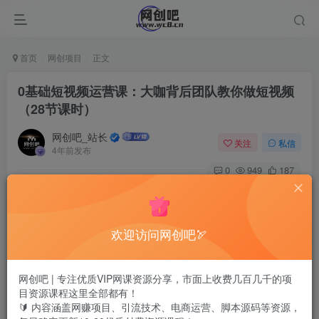
首页
网创项目
正文
0基础短视频运营课：大咖背后团队教你做短视频
（28节课时）
网创吧_站长
关注
私信
4年前发布
0
949
187
欢迎访问网创吧🏹
网创吧 | 专注优质VIP网课资源分享，市面上收费几百几千的项
目资源课程这里全部都有！
🔰 内容涵盖网赚项目、引流技术、电商运营、脚本源码等资源，