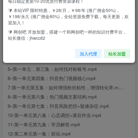
每日稳定更新10-20优质付费资源课程！
🔰 本站VIP 限时特惠，￥28/月，￥98/年 (推广佣金50%)，
￥198/永久 (推广佣金80%)，全站资源免费下载，每天更新，欢
课程目录
迎加入！
1-第一单元学浪视频观看流程.mp4
🔰 网创吧 开放加盟，搭建一个和网创吧一样的知识付费平台，
站长微信：jhwcc82
2–第一单元【必看】如何领取ppt？.mp4
3-第一单元第一集：心态：做抖音有多赚钱？.mp4
加入代理
站长加盟
4–第一单元第二集：抖音5种盈利模式.mp4
5–第一单元，第三集：如何找对标账号.mp4
6–第一单元第四集：抖音热门视频核心mp4
7-第一单元第五集：如何增强粉丝粘性，增强转化率.m.…
8–第一单元第六集；热门视频文案结构.mp4
9–第一单元第七集；抖音风险把控+疑难杂症.mp4
10-第一单元第八集：心态调控+课后作业.mp4
11-第一单元第九集：学员解答.mp4
12-第二单元第一集：前论.mp4