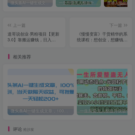
微头条AI一键生成文章，100%过原创，当天做隔天收益，可批量，一天轻松200+
一生所爱无人整蛊升级版9.0，利用动态噪点+光斑粒子光条推进的特效玩法，内附暴击、合并帧、干扰、去重的手法，实现24小时实时直播不违规操，单场日入1500+，小白也能无脑驾驭
上一篇
下一篇
道哥说创业·男粉项目【更新
《慢慢变富》干货精华的系
3.0】靠搬运赚钱，日入
统课程：想创业，想赚钱？
800+利润非常高！
看这课就够了
相关推荐
微头条AI一键生成文章，100%过原创，当天做隔天收益，可批量，一天轻松200+
一生所爱无人整蛊升级版9.0，利用动态噪点+光斑粒子光条推进的特效玩法，内附暴击、合并帧、干扰、去重的手法，实
评论
抢沙发