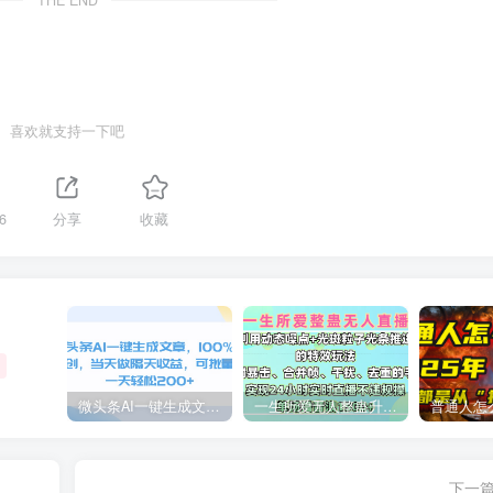
THE END
🔰 网创吧 开放加盟，搭建一个和网创吧一
样的知识付费平台，站长微信：jhwcc82
加入代理
站长加盟
喜欢就支持一下吧
6
分享
收藏
微头条AI一键生成文章，100%过原创，当天做隔天收益，可批量，一天轻松200+
一生所爱无人整蛊升级版9.0，利用动态噪点+光斑粒子光条推进的特效玩法，内附暴击、合并帧、干扰、去重的手法，实现24小时实时直播不违规操，单场日入1500+，小白也能无脑驾驭
下一