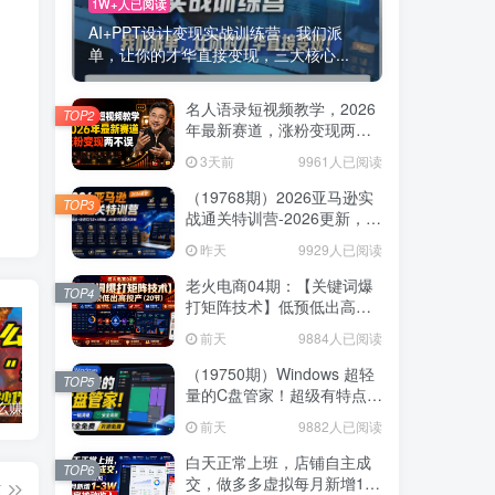
1W+人已阅读
AI+PPT设计变现实战训练营，我们派
单，让你的才华直接变现，三大核心...
名人语录短视频教学，2026
TOP2
年最新赛道，涨粉变现两不
误
3天前
9961人已阅读
（19768期）2026亚马逊实
TOP3
战通关特训营-2026更新，多
维选品+渐进式打法+AI应
昨天
9929人已阅读
用，从0到1打造盈利店铺
老火电商04期：【关键词爆
TOP4
打矩阵技术】低预低出高投
产（20节）
前天
9884人已阅读
（19750期）Windows 超轻
TOP5
量的C盘管家！超级有特点，
普通人怎么赚钱？2025年马哥揭秘“搞钱天条”：高手都是从“抄作业”开始的！(3步法)
国学遇上AI！3分钟让国学视频破10万播放
粗暴有效！电商评论区引流，无店铺 + 精准 + 长期，懒人必备
支持磁盘分析及清理提醒，
前天
9882人已阅读
2M大小体积，完全免费 C盘
管家
白天正常上班，店铺自主成
TOP6
交，做多多虚拟每月新增1-
篇