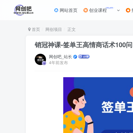
NEW
网站首页
创业课程
首页
网创项目
正文
销冠神课-签单王高情商话术100
网创吧_站长
4年前发布