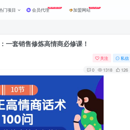
限时折扣
日入2K
热门项目
会员代理
加盟网站
问：一套销售修炼高情商必修课！
关注
私信
0
1318
126