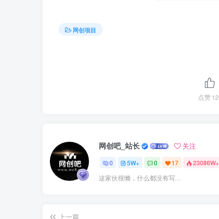
网创项目
点赞
12
网创吧_站长
关注
0
5W+
0
17
23086W+
这家伙很懒，什么都没有写...
上一篇