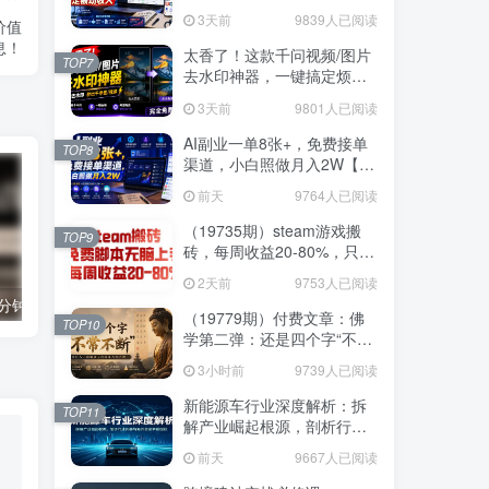
3W稳定被动收入【揭秘】
3天前
9839人已阅读
价值
息！
太香了！这款千问视频/图片
TOP7
去水印神器，一键搞定烦人
水印，本地完全免费，浏览
3天前
9801人已阅读
器拓展插件
AI副业一单8张+，免费接单
TOP8
渠道，小白照做月入2W【揭
秘】
前天
9764人已阅读
（19735期）steam游戏搬
TOP9
砖，每周收益20-80%，只需
操作1-2个小时，月入稳稳过
2天前
9753人已阅读
万，零风险长期做
国学遇上AI！3分钟让国学视频破10万播放
粗暴有效！电商评论区引流，无店铺 + 精准 + 长期，懒人必备
（19779期）付费文章：佛
TOP10
学第二弹：还是四个字“不常
不断”依托八不偈解读无我因
3小时前
9739人已阅读
果连续之理
新能源车行业深度解析：拆
TOP11
解产业崛起根源，剖析行业
内卷与海外贸易争端现状
前天
9667人已阅读