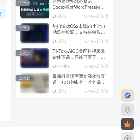
跨境建站实战必修课：
TOP12
Codex搭建WordPress站
点，关键词外链打造谷歌流
论
3天前
9546人已阅读
量阵地
热门游戏CS2市场24小时自
TOP13
动监控捡漏，支持任何形式
对数据进行验证，简单易上
6天前
9514人已阅读
手，日入300+【揭秘】
TikTok×AIGC美区短视频带
TOP14
货线下课，原线下两天一夜
实战课程，原价1.5W，完整
4小时前
9352人已阅读
收录12小时高清授课视频
最新抖音漫画图文高收益赛
TOP15
道，10分钟制作一个作品，
稳拿创作者伙伴计划收益
3天前
9346人已阅读