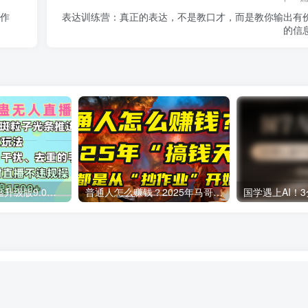
操作
表达训练营：真正的表达，不是教口才，而是教你输出有
的信
一生所爱无人整蛊升级版9.0，利用动态噪点+光斑粒子光条推进的特效玩法，内附暴击、合并帧、干扰、去重的手法，实现24小时实时直播不违规操，单场日入1500+，小白也能无脑驾驭
普通人怎么赚钱？2025年马哥揭秘“搞钱天条”：高手都是从“抄作业”开始的！(3步法)