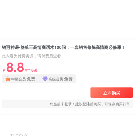
销冠神课-签单王高情商话术100问：一套销售修炼高情商必修课！
欢迎访问网创吧🏹
此内容为付费资源，请付费后查看
8.8
18.8
￥
￥
网创吧 | 专注优质VIP网课资源分享，市面
免费
免费
中级会员
高级会员
上收费几百几千的项目资源课程这里全部都
有！
🔰 内容涵盖网赚项目、引流技术、电商运
立即购买
营、脚本源码等资源，每日稳定更新10-20
优质付费资源课程！
您当前未登录！建议登陆后购买，可保存购买订单
🔰 本站VIP 限时特惠，￥28/月，￥98/年
(推广佣金50%)，￥198/永久 (推广佣金
80%)，全站资源免费下载，每天更新，欢
迎加入！