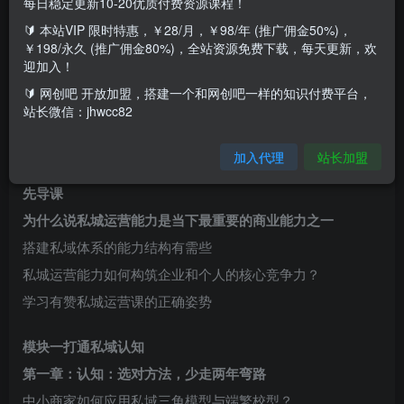
每日稳定更新10-20优质付费资源课程！
🔰 本站VIP 限时特惠，￥28/月，￥98/年 (推广佣金50%)，
￥198/永久 (推广佣金80%)，全站资源免费下载，每天更新，欢
课程讲什么
迎加入！
3大极块+8大章节
🔰 网创吧 开放加盟，搭建一个和网创吧一样的知识付费平台，
站长微信：jhwcc82
33书视频线上学习+工具实操
随时随地安排
加入代理
站长加盟
先导课
为什么说私城运营能力是当下最重要的商业能力之一
搭建私域体系的能力结构有需些
私城运营能力如何构筑企业和个人的核心竞争力？
学习有赞私城运营课的正确姿势
模块一打通私域认知
第一章：认知：选对方法，少走两年弯路
中小商家如何应用私域三角模型与端繁校型？