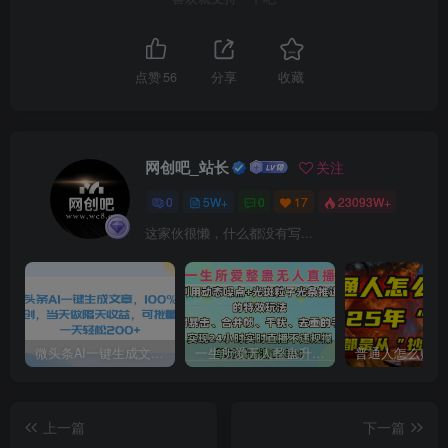
点赞
56
分享
收藏
网创吧_站长
关注
0
5W+
0
17
23093W+
这家伙很懒，什么都没有写...
微头条AI一键生成文章，100%过原创，当天做隔天收益，可批量，一天轻松200+
一生所爱无人整蛊升级版9.0，利用动态噪点+光斑粒子光条推进的特效玩法，内附暴击、合并帧、干扰、去重的手法，实现24小时实时直播不违规操，单场日入1500+，小白也能无脑驾驭
上一篇
下一篇