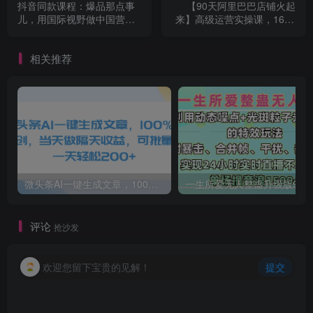
抖音同款课程：爆品那点事
【90天阿里巴巴店铺火起
儿，用国际视野做中国营销
来】高级运营实操课，1688
（20节课）
运营高手必修课
相关推荐
微头条AI一键生成文章，100%过原创，当天做隔天收益，可批量，一天轻松200+
一生所爱无人整蛊升级版9.0，利用动态噪点+光斑粒子光条推进的特效玩法，内附暴击、合并帧、干扰、去重的手法，实
评论
抢沙发
欢迎您留下宝贵的见解！
提交