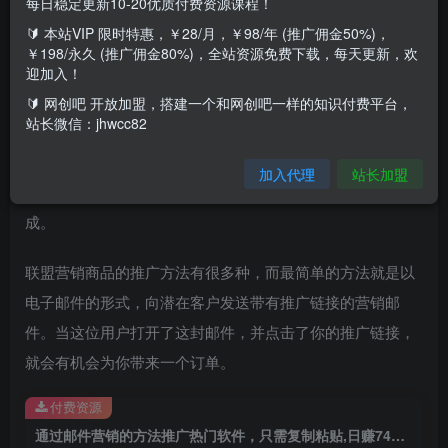
每日稳定更新10-20优质付费资源课程！
🔰 本站VIP 限时特惠，￥28/月，￥98/年 (推广佣金50%)，
推广热门YouTube辅助软件赚钱，方法简单，无需网站，无
￥198/永久 (推广佣金80%)，全站资源免费下载，每天更新，欢
迎加入！
需营销经验，新手可操作 ｜通过邮件营销的形式推广联盟营
🔰 网创吧 开放加盟，搭建一个和网创吧一样的知识付费平台，
销商品，获得每单19美元佣金提成
站长微信：jhwcc82
今天，我为大家介绍一个简单的联盟营销技巧，那就是通过
加入代理
站长加盟
邮件营销的方法推广热门软件，并获得每单50%的拥金提
成。
联盟营销商品的推广方法有很多种，而最简单的方法就是以
电子邮件的形式，向潜在客户发送带有推广链接的营销邮
件。当这位用户打开了这封邮件，并点击了你的推广链接，
就会有机会为你带来一个订单。
付费资源
通过邮件营销的方法推广热门软件，只需复制粘贴,日赚74美元