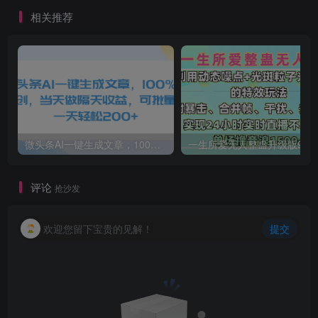
相关推荐
微头条AI一键生成文章，100%过原创，当天做隔天收益，可批量，一天轻松200+
一生所爱无人整蛊升级版9.0，利用动态噪点+光斑粒子光条推进的特效玩法，内附暴击、合并帧、干扰、去重的手法，实
评论
抢沙发
欢迎您留下宝贵的见解！
提交