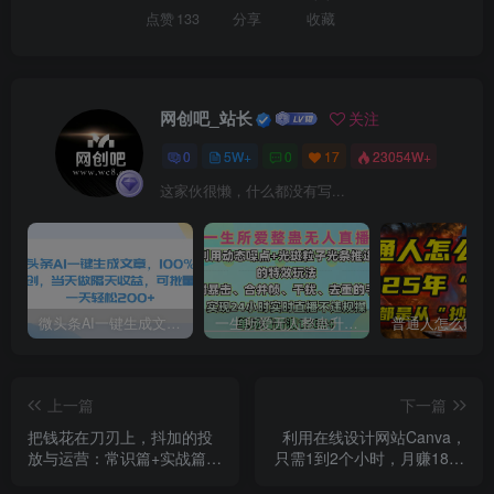
点赞
133
分享
收藏
网创吧_站长
关注
0
5W+
0
17
23054W+
这家伙很懒，什么都没有写...
微头条AI一键生成文章，100%过原创，当天做隔天收益，可批量，一天轻松200+
一生所爱无人整蛊升级版9.0，利用动态噪点+光斑粒子光条推进的特效玩法，内附暴击、合并帧、干扰、去重的手法，实现24小时实时直播不违规操，单场日入1500+，小白也能无脑驾驭
上一篇
下一篇
把钱花在刀刃上，抖加的投
利用在线设计网站Canva，
放与运营：常识篇+实战篇
只需1到2个小时，月赚1800
+进阶篇（28节课）
美元