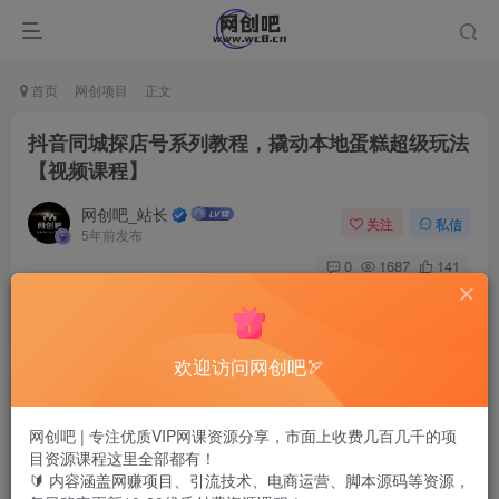
首页
网创项目
正文
抖音同城探店号系列教程，撬动本地蛋糕超级玩法
【视频课程】
网创吧_站长
关注
私信
5年前发布
0
1687
141
欢迎访问网创吧🏹
网创吧 | 专注优质VIP网课资源分享，市面上收费几百几千的项
目资源课程这里全部都有！
🔰 内容涵盖网赚项目、引流技术、电商运营、脚本源码等资源，