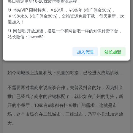
每日稳定更新10-20优质付费资源课程！
🔰 本站VIP 限时特惠，￥28/月，￥98/年 (推广佣金50%)，
玩抖音，如果说一半蛋糕在电商，那另一半蛋糕就是在同
￥198/永久 (推广佣金80%)，全站资源免费下载，每天更新，欢
城，十年前提出的O2O概念，在抖音算是得到彻底的落地，
迎加入！
也许因为抖音的一个视频，把一个大水塘捧成人人必去的“海
🔰 网创吧 开放加盟，搭建一个和网创吧一样的知识付费平台，
站长微信：jhwcc82
景”打卡地，一家风格怪异的餐厅，可能因为一个视频的带
动，门口排起长龙，这块蛋糕，是许多本地商家都无法预料
加入代理
站长加盟
的。
如今同城线上流量和线下流量的对接，已经进入成熟阶段，
不需要再对着商家说服谈合作，去普及抖音的好，因为抖音
推广已经成了商家的营销标配了，就比如在广州的街头，新
开的小餐厅，10家有9家都有抖音推广的需求，这就是市
场，这个市场会在二线城市，三线城市，乃至小县城加速放
大。