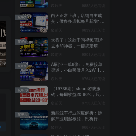
支持磁盘分析及清理提醒，
昨天
9882人已阅读
2M大小体积，完全免费 C盘
管家
白天正常上班，店铺自主成
TOP7
交，做多多虚拟每月新增1-
3W稳定被动收入【揭秘】
前天
9839人已阅读
太香了！这款千问视频/图片
TOP8
去水印神器，一键搞定烦人
水印，本地完全免费，浏览
前天
9801人已阅读
器拓展插件
国学遇上AI！3分钟让国学视频破10万播放
粗暴有效！电商评论区引流，无店铺 + 精准 + 长期，懒人必备
AI副业一单8张+，免费接单
TOP9
渠道，小白照做月入2W【揭
秘】
昨天
9764人已阅读
（19735期）steam游戏搬
TOP10
砖，每周收益20-80%，只需
操作1-2个小时，月入稳稳过
前天
9753人已阅读
万，零风险长期做
新能源车行业深度解析：拆
TOP11
解产业崛起根源，剖析行业
内卷与海外贸易争端现状
论
昨天
9667人已阅读