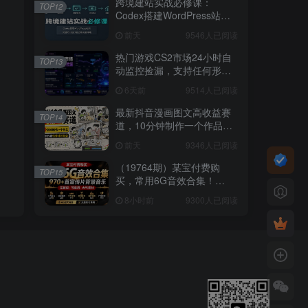
跨境建站实战必修课：
TOP12
Codex搭建WordPress站
点，关键词外链打造谷歌流
前天
9546人已阅读
量阵地
热门游戏CS2市场24小时自
TOP13
动监控捡漏，支持任何形式
对数据进行验证，简单易上
6天前
9514人已阅读
手，日入300+【揭秘】
最新抖音漫画图文高收益赛
TOP14
道，10分钟制作一个作品，
稳拿创作者伙伴计划收益
前天
9346人已阅读
（19764期）某宝付费购
TOP15
买，常用6G音效合集！
970+首宣传片背景音乐，无
8小时前
9300人已阅读
版权可商用大气素材，分类
清晰，高质量内容