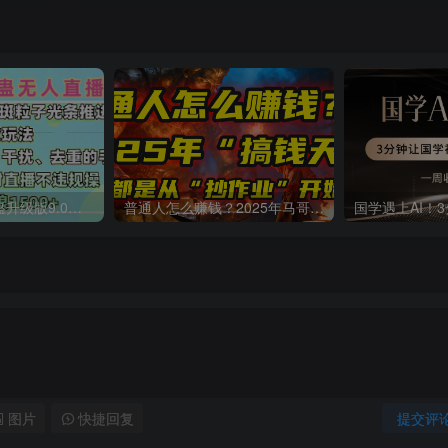
一生所爱无人整蛊升级版9.0，利用动态噪点+光斑粒子光条推进的特效玩法，内附暴击、合并帧、干扰、去重的手法，实现24小时实时直播不违规操，单场日入1500+，小白也能无脑驾驭
普通人怎么赚钱？2025年马哥揭秘“搞钱天条”：高手都是从“抄作业”开始的！(3步法)
图片
快捷回复
提交评