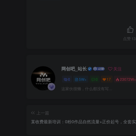
点赞
13
网创吧_站长
关注
0
5W+
0
17
23072W+
这家伙很懒，什么都没有写...
上一篇
某收费最新培训：0粉0作品自然流量+正价起号，全套