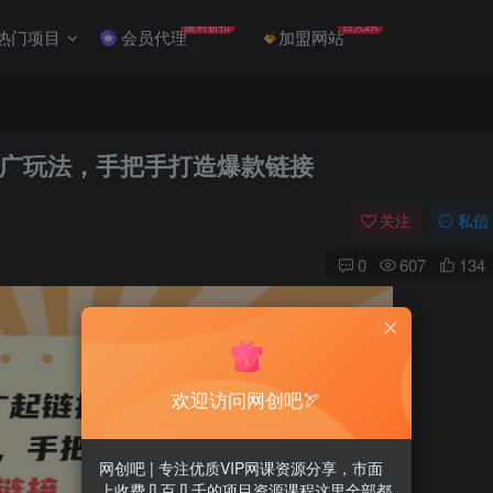
限时折扣
日入2K
热门项目
会员代理
加盟网站
广玩法，手把手打造爆款链接
关注
私信
0
607
134
欢迎访问网创吧🏹
网创吧 | 专注优质VIP网课资源分享，市面
上收费几百几千的项目资源课程这里全部都