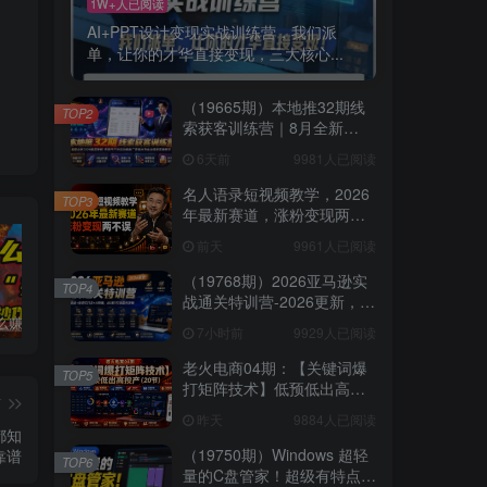
1W+人已阅读
AI+PPT设计变现实战训练营，我们派
单，让你的才华直接变现，三大核心...
（19665期）本地推32期线
TOP2
索获客训练营｜8月全新
2026投放教程，来客开户冷
6天前
9981人已阅读
启动搜索广告素材优化全链
路实操教学
名人语录短视频教学，2026
TOP3
年最新赛道，涨粉变现两不
误
前天
9961人已阅读
（19768期）2026亚马逊实
TOP4
战通关特训营-2026更新，多
维选品+渐进式打法+AI应
普通人怎么赚钱？2025年马哥揭秘“搞钱天条”：高手都是从“抄作业”开始的！(3步法)
国学遇上AI！3分钟让国学视频破10万播放
粗暴有效！电商评论区引流，无店铺 + 精准 + 长期，懒人必备
7小时前
9929人已阅读
用，从0到1打造盈利店铺
老火电商04期：【关键词爆
TOP5
打矩阵技术】低预低出高投
篇
产（20节）
昨天
9884人已阅读
都知
（19750期）Windows 超轻
靠谱
TOP6
量的C盘管家！超级有特点，