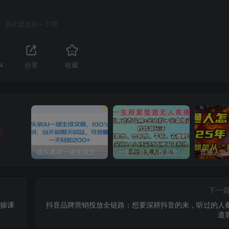
喜欢就支持一下吧
4
分享
收藏
微头条AI一键生成文章，100%过原创，当天做隔天收益，可批量，一天轻松200+
一生所爱无人整蛊升级版9.0，利用动态噪点+光斑粒子光条推进的特效玩法，内附暴击、合并帧、干扰、去重的手法，实现24小时实时直播不违规操，单场日入1500+，小白也能无脑驾驭
下一
实操课
抖音品牌营销投放全链路：想要深耕抖音的来，听过的人
道