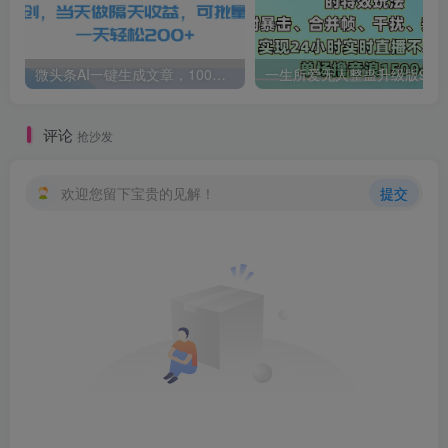
微头条AI一键生成文章，100%过原创，当天做隔天收益，可批量，一天轻松200+
一生所爱无人整蛊升级版9.0，利用动态噪点+光斑粒子光条推进的特效玩法，内附暴击、合并帧、干扰、去重的手法，实
评论
抢沙发
欢迎您留下宝贵的见解！
提交