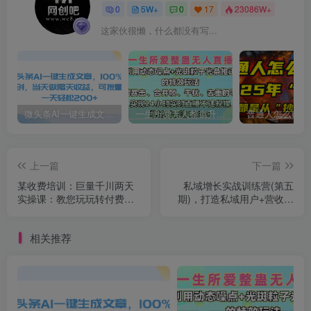
0
5W+
0
17
23086W+
这家伙很懒，什么都没有写...
微头条AI一键生成文章，100%过原创，当天做隔天收益，可批量，一天轻松200+
一生所爱无人整蛊升级版9.0，利用动态噪点+光斑粒子光条推进的特效玩法，内附暴击、合并帧、干扰、去重的手法，实现24小时实时直播不违规操，单场日入1500+，小白也能无脑驾驭
上一篇
下一篇
某收费培训：巨量千川两天
私域增长实战训练营(第五
实操课：教您玩玩转付费投
期)，打造私域用户+营收的
流
双核增长引擎
相关推荐