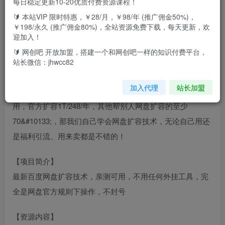
每日稳定更新10-20优质付费资源课程！
🔰 本站VIP 限时特惠，￥28/月，￥98/年 (推广佣金50%)，
【项目背景】亲测可用，亲测可用，刚刚才测试过的
￥198/永久 (推广佣金80%)，全站资源免费下载，每天更新，欢
迎加入！
包含整个扩容教程、扩容文件！！教程里面都有！！请先看
🔰 网创吧 开放加盟，搭建一个和网创吧一样的知识付费平台，
站长微信：jhwcc82
教程！
加入代理
站长加盟
随着信息资源愈发丰富，最主流的百度网盘容量时常不够
用，官方扩容1T/248/年，其他帮别人网盘扩容的至少
70&#10133;，那我们自己学会网盘扩容技术，无论自己用还
是福利引流、用来卖都是不错的！
【项目简介】
最新百度网盘扩容技术，亲测可用，不用任何外挂工具，完
全是网盘官方规则下操作，不封号
【资源内容】