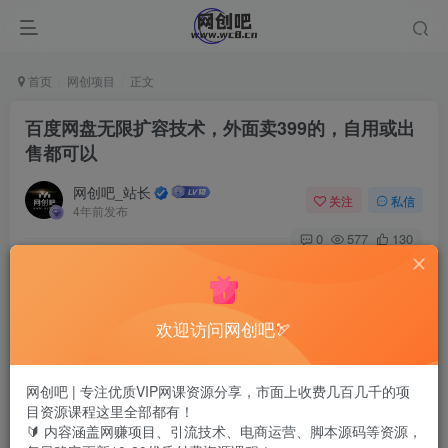
首页
网创项目
正文
百度网盘无限扩容技术，外面卖399的，自用或出
售都可以
网创吧_站长
关注
私信
4年前发布
0
577
130
欢迎访问网创吧🏹
网创吧 | 专注优质VIP网课资源分享，市面上收费几百几千的项
目资源课程这里全部都有！
🔰 内容涵盖网赚项目、引流技术、电商运营、脚本源码等资源，