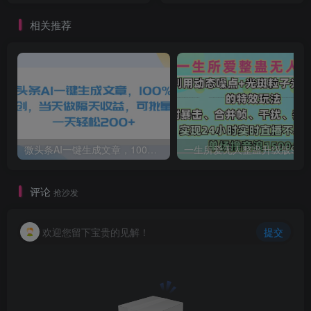
相关推荐
微头条AI一键生成文章，100%过原创，当天做隔天收益，可批量，一天轻松200+
一生所爱无人整蛊升级版9.0，利用动态噪点+光斑粒子光条推进的特效玩法，内附暴击、合并帧、干扰、去重的手法，实
评论
抢沙发
欢迎您留下宝贵的见解！
提交