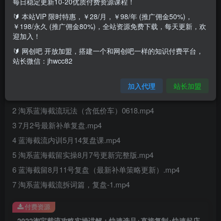
每日稳定更新10-20优质付费资源课程！
🔰 本站VIP 限时特惠，￥28/月，￥98/年 (推广佣金50%)，
2022淘宝截流攻略实操讲解
￥198/永久 (推广佣金80%)，全站资源免费下载，每天更新，欢
迎加入！
快速选品+直接复制+快速起店
🔰 网创吧 开放加盟，搭建一个和网创吧一样的知识付费平台，
站长微信：jhwcc82
&#8203;让你选品速度更快，提高选品质量
加入代理
站长加盟
1 蓝海截留最新升级玩法—-无需软件卡值.mp4
2 淘系蓝海截流玩法（含低价车）0618.mp4
3 7月2号最新补单复盘.mp4
4 蓝海截流内训5月14复盘课.mp4
5 淘系蓝海截留实操8月7号更新完整版.mp4
6 蓝海截留8月11号复盘（最新补单策略更新）.mp4
7 淘系蓝海截流拆词篇，复盘-1.mp4
付费资源
2022淘宝截流攻略实操讲解：快速选品+直接复制+快速起店