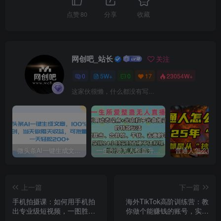
点赞
80
分享
收藏
网创吧_站长
关注
0
5W+
0
17
23054W+
这家伙很懒，什么都没有写...
微头条AI一键生成文章，100%过原创，当天做隔天收益，可批量，一天轻松200+
一生所爱无人整蛊升级版9.0，利用动态噪点+光斑粒子光条推进的特效玩法，内附暴击、合并帧、干扰、去重的手法，实现24小时实时直播不违规操，单场日入1500+，小白也能无脑驾驭
上一篇
下一篇
手机拍摄课：如何用手机拍
海外TikTok高阶训练营：教
出专业级短视频，一图胜千
你做个能赚钱的账号，实操
言，视频胜千图
月入34000元！