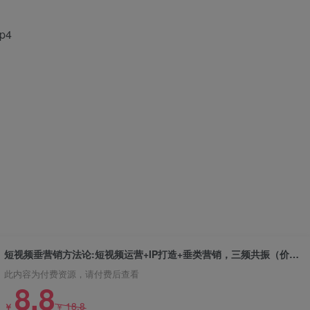
p4
短视频垂营销方法论:短视频运营+IP打造+垂类营销，三频共振（价值1980）
此内容为付费资源，请付费后查看
8.8
18.8
￥
￥