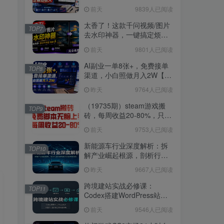
3W稳定被动收入【揭秘】
前天
9839人已阅读
太香了！这款千问视频/图片
TOP7
去水印神器，一键搞定烦人
水印，本地完全免费，浏览
前天
9801人已阅读
器拓展插件
AI副业一单8张+，免费接单
TOP8
渠道，小白照做月入2W【揭
秘】
昨天
9764人已阅读
（19735期）steam游戏搬
TOP9
砖，每周收益20-80%，只需
操作1-2个小时，月入稳稳过
前天
9753人已阅读
万，零风险长期做
新能源车行业深度解析：拆
TOP10
解产业崛起根源，剖析行业
内卷与海外贸易争端现状
昨天
9667人已阅读
跨境建站实战必修课：
TOP11
Codex搭建WordPress站
点，关键词外链打造谷歌流
前天
9546人已阅读
量阵地