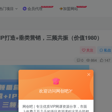
限时折扣
日入2K
热门项目
会员代理
加盟网站
IP打造+垂类营销，三频共振（价值1980）
关注
私信
0
864
147
欢迎访问网创吧🏹
网创吧 | 专注优质VIP网课资源分享，市面
上收费几百几千的项目资源课程这里全部都