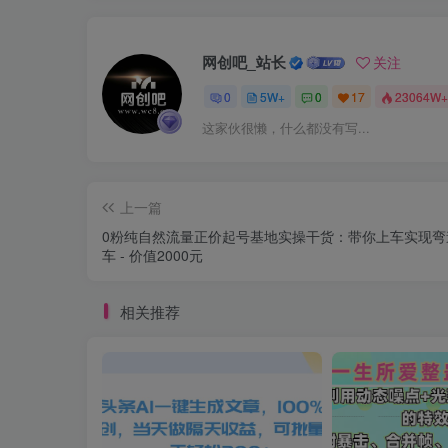
网创吧_站长
关注
0
5W+
0
17
23064W+
这家伙很懒，什么都没有写...
上一篇
0粉纯自然流量正价起号基地实操干货：带你上车实现弯
车 - 价值2000元
相关推荐