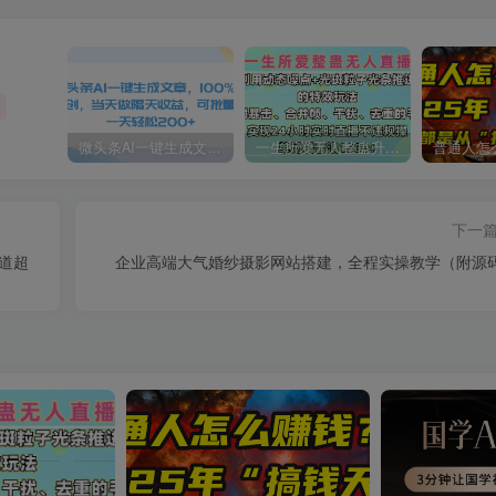
微头条AI一键生成文章，100%过原创，当天做隔天收益，可批量，一天轻松200+
一生所爱无人整蛊升级版9.0，利用动态噪点+光斑粒子光条推进的特效玩法，内附暴击、合并帧、干扰、去重的手法，实现24小时实时直播不违规操，单场日入1500+，小白也能无脑驾驭
下一
道超
企业高端大气婚纱摄影网站搭建，全程实操教学（附源