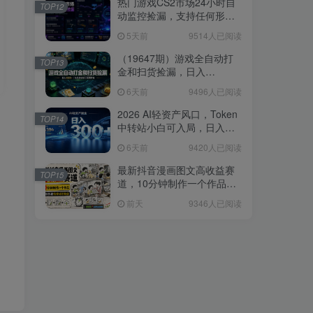
热门游戏CS2市场24小时自
TOP12
动监控捡漏，支持任何形式
对数据进行验证，简单易上
5天前
9514人已阅读
手，日入300+【揭秘】
（19647期）游戏全自动打
TOP13
金和扫货捡漏，日入
1000+，当天见收益，长期
6天前
9496人已阅读
可做！
2026 AI轻资产风口，Token
TOP14
中转站小白可入局，日入
300+
6天前
9420人已阅读
最新抖音漫画图文高收益赛
TOP15
道，10分钟制作一个作品，
稳拿创作者伙伴计划收益
前天
9346人已阅读