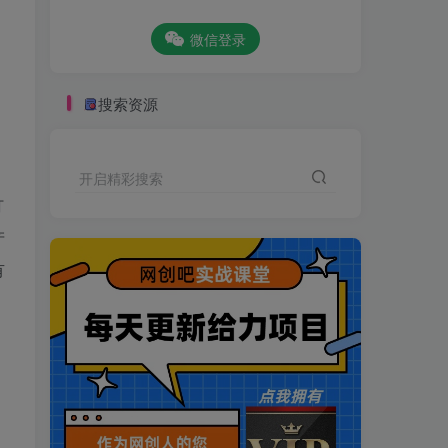
微信登录
搜索资源
开启精彩搜索
打
产
有