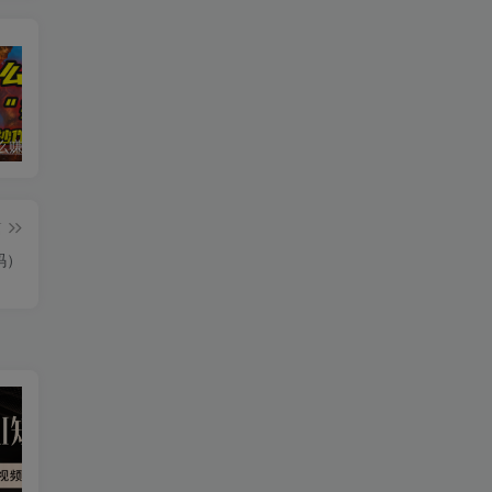
普通人怎么赚钱？2025年马哥揭秘“搞钱天条”：高手都是从“抄作业”开始的！(3步法)
国学遇上AI！3分钟让国学视频破10万播放
粗暴有效！电商评论区引流，无店铺 + 精准 + 长期，懒人必备
篇
码）