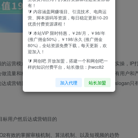
有！
🔰 内容涵盖网赚项目、引流技术、电商运
营、脚本源码等资源，每日稳定更新10-20
优质付费资源课程！
🔰 本站VIP 限时特惠，￥28/月，￥98/年
(推广佣金50%)，￥198/永久 (推广佣金
80%)，全站资源免费下载，每天更新，欢
迎加入！
🔰 网创吧 开放加盟，搭建一个和网创吧一
的运营模式重新进行拆解分析，结合了短视频的运营实操，IP
样的知识付费平台，站长微信：jhwcc82
会做流量和粉丝，已经不能更好的达成营销目的了，只有用户和
加入代理
站长加盟
达成营销目的，做一个精准的账号才是好的方向课程slogan只
！
目标用户然后达成营销目的
O2有效的掌握审核机制、算法机制、以及短视频的趋势