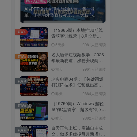
1W+人已阅读
AI+PPT设计变现实战训练营，我们派
单，让你的才华直接变现，三大核心...
（19665期）本地推32期线
TOP2
索获客训练营｜8月全新
2026投放教程，来客开户冷
5天前
9981人已阅读
启动搜索广告素材优化全链
路实操教学
名人语录短视频教学，2026
TOP3
年最新赛道，涨粉变现两不
误
前天
9961人已阅读
老火电商04期：【关键词爆
TOP4
打矩阵技术】低预低出高投
产（20节）
昨天
9884人已阅读
（19750期）Windows 超轻
TOP5
量的C盘管家！超级有特点，
支持磁盘分析及清理提醒，
昨天
9882人已阅读
2M大小体积，完全免费 C盘
管家
白天正常上班，店铺自主成
TOP6
交，做多多虚拟每月新增1-