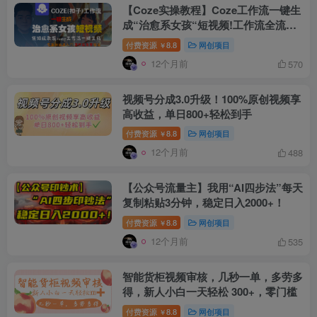
【Coze实操教程】Coze工作流一键生
成“治愈系女孩“短视频!工作流全流程
保姆级教学 !1分钟一键生成无人工干
付费资源
8.8
网创项目
￥
预，零基础小白保姆级教程!
12个月前
570
视频号分成3.0升级！100%原创视频享
高收益，单日800+轻松到手
付费资源
8.8
网创项目
￥
12个月前
488
【公众号流量主】我用“AI四步法”每天
复制粘贴3分钟，稳定日入2000+！
付费资源
8.8
网创项目
￥
12个月前
535
智能货柜视频审核，几秒一单，多劳多
得，新人小白一天轻松 300+，零门槛
付费资源
8.8
网创项目
￥