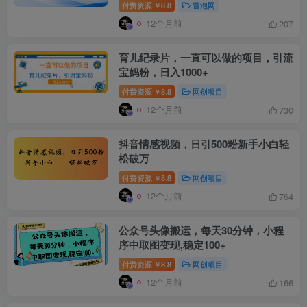
付费资源
8.8
冒泡网
￥
12个月前
207
育儿纪录片，一直可以做的项目，引流
宝妈粉，日入1000+
付费资源
8.8
网创项目
￥
12个月前
730
抖音情感视频，日引500粉新手小白轻
松破万
付费资源
8.8
网创项目
￥
12个月前
764
公众号头像搬运，每天30分钟，小程
序中取图变现,稳定100+
付费资源
8.8
网创项目
￥
12个月前
166