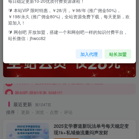
每日稳定更新10-20优质付费资源课程！
免费项目
会员项目
赚钱必看
黑科技
圈粉爆粉
🔰 本站VIP 限时特惠，￥28/月，￥98/年 (推广佣金50%)，
￥198/永久 (推广佣金80%)，全站资源免费下载，每天更新，欢
迎加入！
电商运营
社群营销
网站加盟
新媒体
更多内容
🔰 网创吧 开放加盟，搭建一个和网创吧一样的知识付费平台，
站长微信：jhwcc82
加入代理
站长加盟
今天买VIP会员或加盟商-全年最低价-立即抢额
网创吧-限时优惠 别错过!
今天买VIP会员或加盟商-全年最低价-立即抢额
网创吧-限时优惠 别错过!
最近更新
第1247页
排序
更新
浏览
点赞
评论
2025玄学赛道新玩法单号每天稳定变
现1k+私域偷流量闷声发财