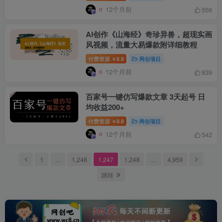
12个月前
556
AI创作《山海经》奇珍异兽，超现实画
风视频，流量大易爆款附详细教程
付费资源
8.8
网创项目
￥
12个月前
839
百家号一键仿写爆款文章 3天起号 日
均收益200+
付费资源
8.8
网创项目
￥
12个月前
542
1
…
1,246
1,247
1,248
…
4,959
跳转